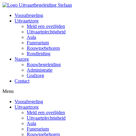
Spring
naar
Voorafregeling
de
Uitvaartzorg
inhoud
Meld een overlijden
Uitvaartplechtigheid
Aula
Funerarium
Rouwtoebehoren
Rondleiding
Nazorg
Rouwbegeleiding
Administratie
Grafzorg
Contact
Menu
Voorafregeling
Uitvaartzorg
Meld een overlijden
Uitvaartplechtigheid
Aula
Funerarium
Rouwtoebehoren